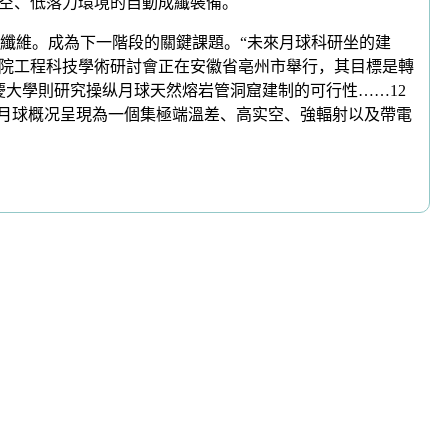
实空、低落力環境的自動成纖裝備。
續纖維。成為下一階段的關鍵課題。“未來月球科研坐的建
程院工程科技學術研討會正在安徽省亳州市舉行，其目標是轉
沉慶大學則研究操纵月球天然熔岩管洞窟建制的可行性……12
。月球概况呈現為一個集極端溫差、高实空、強輻射以及帶電