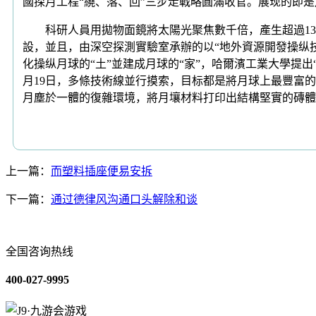
國探月工程“繞、落、回”三步走戰略圓滿收官。展现的即
科研人員用拋物面鏡將太陽光聚焦數千倍，產生超過130
設，並且，由深空探測實驗室承辦的以“地外資源開發操纵
化操纵月球的“土”並建成月球的“家”，哈爾濱工業大學提出
月19日，多條技術線並行摸索，目标都是將月球上最豐富的
月塵於一體的復雜環境，將月壤材料打印出結構堅實的磚體
上一篇：
而塑料插座便易安拆
下一篇：
通过德律风沟通口头解除和谈
全国咨询热线
400-027-9995