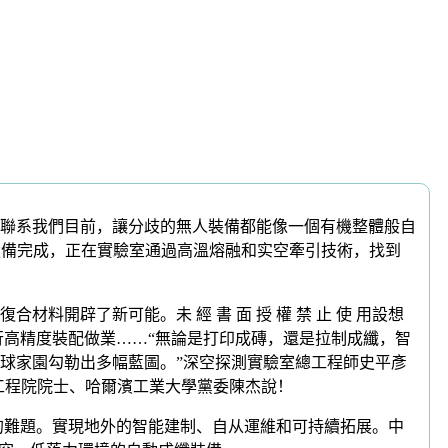
聯系我們目前，讓分歧的無人裝備都能像一個有機整體般自
設備完成，正在實驗室通過高溫熔融和实空牽引技術，找到
辟了新可能。未 經 書 面 授 權 禁 止 使 用設想
行高精度裝配做業……“無論是打印成磚，還是拉制成纖，智
球家園勾勒出多幅藍圖。”深空探測實驗室總工程師史平彥
國工程院院士、哈爾濱工業大學黨委陳杰說！
住運行的難題。實現地外的智能建制、自从運維和可持續拓展。中