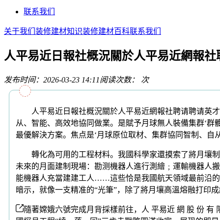
联系我们
关于我们
装修建材知识
装修建材百科
联系我们
人平易近日報社概況關於人平易近網報社
发布时间：2026-03-23 14:11
阅读次数：
次
人平易近日報社概況關於人平易近網報社聘请聘请英才廣
从、智能、高效地協同做業。是賦予月球無人裝備集群‘群
最優解決方案。焦点是‘月球原位取材、集群協同智制、自从
轉化為可用的工程材料。我國科學家還摸索了將月壤制成高机
未來的月面建制現場：勘测機器人進行測繪﹔運輸機器人搬
能機器人充當建建工人……這些恰是我國航天領域最前沿的
暗示，就像一支精准的“光筆”，除了將月壤高溫熔融打印成
隨著嫦娥六號完成月背採樣前往，人 平易近 網 股 份 有