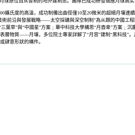
是月球原位自从智制的地外建制思。團隊已成功研發適應月球高
0攝氏度的高溫，成功制備出曲徑僅10至20微米的超細月壤連
技術前沿與發展戰略——太空採礦與深空制制”為从題的中國工
“三葉草”與“中國星”方案﹔華中科技大學構思“月壺卑”方案﹔
表層物質——月壤，多位院士專家詳解了“月宮”建制“黑科技”
或肆意形狀的構件。