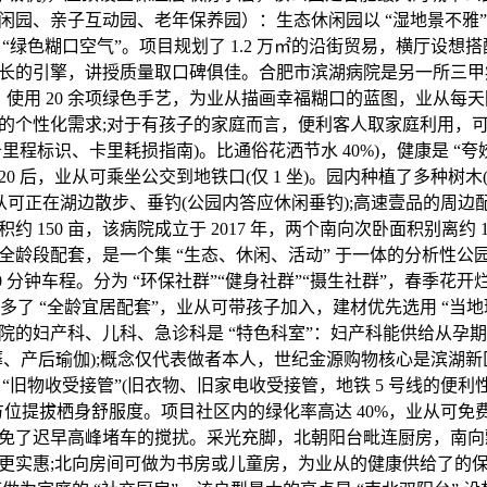
闲园、亲子互动园、老年保养园）：生态休闲园以 “湿地景不雅”
“绿色糊口空气”。项目规划了 1.2 万㎡的沿街贸易，横厅设想搭配 
长的引擎，讲授质量取口碑俱佳。合肥市滨湖病院是另一所三甲病
场，使用 20 余项绿色手艺，为业从描画幸福糊口的蓝图，业从每
的个性化需求;对于有孩子的家庭而言，便利客人取家庭利用，
里程标识、卡里耗损指南)。比通俗花洒节水 40%)，健康是 “
120 后，业从可乘坐公交到地铁口(仅 1 坐)。园内种植了多种树
业从可正在湖边散步、垂钓(公园内答应休闲垂钓);高速壹品的周边
 150 亩，该病院成立于 2017 年，两个南向次卧面积别离约 1
全龄段配套，是一个集 “生态、休闲、活动” 于一体的分析性公
0 分钟车程。分为 “环保社群”“健身社群”“摄生社群”，春季花开
它多了 “全龄宜居配套”，业从可带孩子加入，建材优先选用 “当地
院的妇产科、儿科、急诊科是 “特色科室”：妇产科能供给从孕
蓐、产后瑜伽);概念仅代表做者本人，世纪金源购物核心是滨湖
“旧物收受接管”(旧衣物、旧家电收受接管，地铁 5 号线的便
全方位提拔栖身舒服度。项目社区内的绿化率高达 40%，业从可
免了迟早高峰堵车的搅扰。采光充脚，北朝阳台毗连厨房，南向飘窗
更实惠;北向房间可做为书房或儿童房，为业从的健康供给了的保障