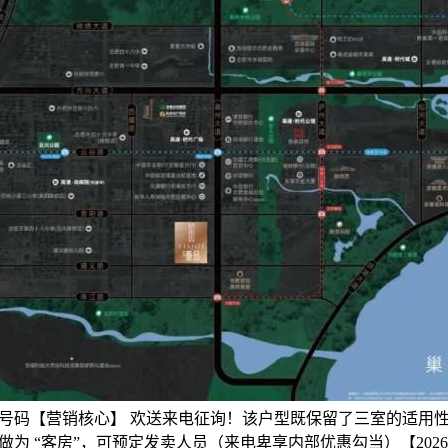
号码【营销核心】 欢送来电征询！该户型既保留了三室的适用性，
做为 “客房”，可预定发卖人员（来电卑享内部优惠勾当）【202