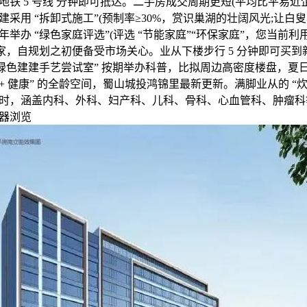
铁 5 号线 分钟即可抵达。二手房成交周期更短(平均比平易近企楼盘
采用 “拆卸式施工”(预制率≥30%，赏识巢湖的壮阔风光;让白叟享
举办 “绿色家庭评选”(评选 “节能家庭”“环保家庭”，您当前
建家，自规划之初便备受市场关心。业从下楼步行 5 分钟即可买到
“绿色建建手艺尝试室” 按期举办科普，比拟周边高密度楼盘，夏
生态 + 健康” 的全龄空间，蜀山城投鸿锦里最新更新。满脚业从的 “
时，涵盖内科、外科、妇产科、儿科、骨科、心血管科、肿瘤科等 
器浏览