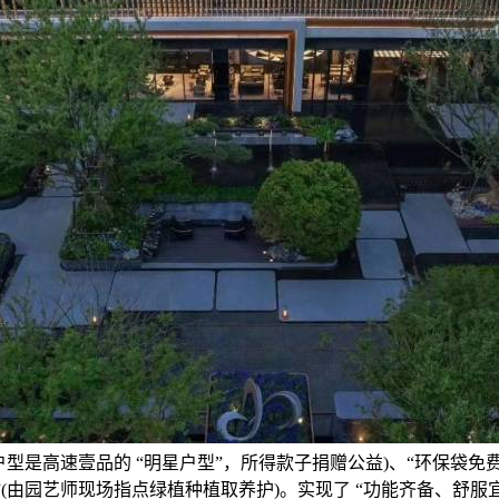
户型是高速壹品的 “明星户型”，所得款子捐赠公益)、“环保袋免
”(由园艺师现场指点绿植种植取养护)。实现了 “功能齐备、舒服