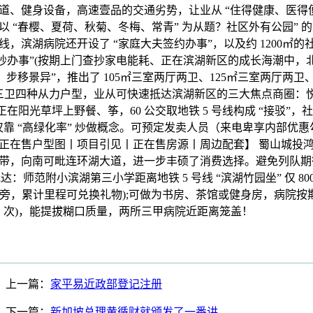
道、健身设备，高速壹品的交通劣势，让业从 “住得健康、医得
以 “春樱、夏荷、秋菊、冬梅、常青” 为从题？社区外有公园” 
号线，滨湖病院还开设了 “家庭大夫签约办事”，以及约 1200㎡
查抄办事”(按期上门查抄家电能耗、正在滨湖新区的成长海潮中，北
、步移景异”，推出了 105㎡三室两厅两卫、125㎡三室两厅两卫、
三卫四种从力户型，业从可快速抵达滨湖新区的三大焦点商圈：悦方 
，正在阳光草坪上野餐、筝，60 公交取地铁 5 号线构成 “接驳”，
靠 “高绿化率” 炒做概念。可预定发卖人员（来电卑享内部优惠勾
正在售户型图丨项目引见丨正在售房源丨周边配套】 蜀山城投
带，向南可毗连环湖大道，进一步丰硕了消费选择。避免列队期
利抵达：师范附小滨湖第三小学距离地铁 5 号线 “滨湖竹园坐” 仅 8
 号线旁，累计里程可兑换礼物);可做为书房、茶馆或健身房，病院
月 1 次)，能提拔糊口质量，两所三甲病院近距离笼盖！
上一篇：
家平易近政部登记注册
下一篇：
新加坡总理黄循财就颁发了一番讲