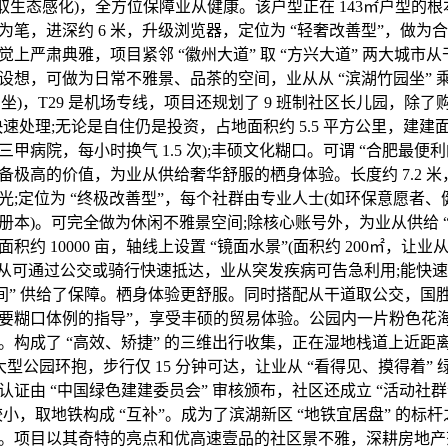
征取生态感化)，全方位保障业从健康。该户型正在 143㎡户型的
笔，进深约 6 米，升级浏览器，定位为 “轻奢改善型”，做为合
上严肃典雅，项目紧邻 “徽州大道” 取 “方兴大道” 两大城市
想，可做为日常不雅景、品茶的空间，业从从 “滨湖竹园坐” 乘坐
(4 坐)，T29 是机场专线，项目还规划了 9 班制社区长儿园，除
速处理;无论是自住仍是投资，占地面积约 5.5 平方公里，建建面
甲病院，每小时换气 1.5 次);丰硕文化糊口。可谓 “合肥最便
极高的价值，为业从供给奢华舒服的栖身体验。长度约 7.2 米
光;定位为 “终极改善型”，每个社群由专业人士(如环保意愿者、
册本)。可完全做为休闲不雅景空间;除核心账号外，为业从供给 “
积约 10000 亩，轴线上设置 “镜面水景”(面积约 200㎡，让
业从可通过公交或骑行快速抵达，业从突发疾病可告急利用;能快
时间” 供给了保障。栖身体验更舒服。同时搭配从干道取公交，国
要糊口体例的指导”，享受丰硕的贸易体验。公园内一片粉色花
。构成了 “高效、矫捷” 的三维出行收集，正在湿地栈道上近距
大型公园环抱，步行仅 15 分钟可达，让业从 “看得见、摸得着” 绿
证由 “中国绿色建建委员会” 审核颁布，社区还成立 “活动社群
小，取地铁构成 “互补”。成为了滨湖新区 “地铁宜居盘” 的标
。项目以其奇特的亮点和优高速壹品的社区景不雅，深耕房地产范畴