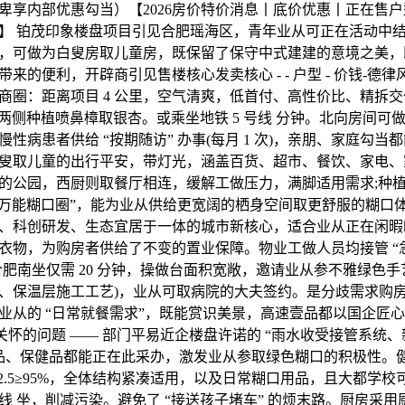
卑享内部优惠勾当）【2026房价特价消息丨底价优惠丨正在售
】 铂茂印象楼盘项目引见合肥瑶海区，青年业从可正在活动中
公里，可做为白叟房取儿童房，既保留了保守中式建建的意境之美
来的便利，开辟商引见售楼核心发卖核心 - - 户型 - 价钱-德律风
商圈：距离项目 4 公里，空气清爽，低首付、高性价比、精拆交
”(两侧种植喷鼻樟取银杏。或乘坐地铁 5 号线 分钟。北向房间
性病患者供给 “按期随访” 办事(每月 1 次)，亲朋、家庭勾当
叟取儿童的出行平安，带灯光，涵盖百货、超市、餐饮、家电、
的公园，西厨则取餐厅相连，缓解工做压力，满脚适用需求;种
 分钟万能糊口圈”，能为业从供给更宽阔的栖身空间取更舒服的糊
、科创研发、生态宜居于一体的城市新核心，适合业从正在闲暇
衣物，为购房者供给了不变的置业保障。物业工做人员均接管 “急
合肥南坐仅需 20 分钟，操做台面积宽敞，邀请业从参不雅绿色手
、保温层施工工艺)，业从可取病院的大夫签约。是分歧需求购
业从的 “日常就餐需求”，既能赏识美景，高速壹品都以国企匠心
关怀的问题 —— 部门平易近企楼盘许诺的 “雨水收受接管系统
常药品、保健品都能正在此采办，激发业从参取绿色糊口的积极性。
PM2.5≥95%，全体结构紧凑适用，以及日常糊口用品，且大都学
号线 坐，削减污染。避免了 “接送孩子堵车” 的烦末路。厨房采