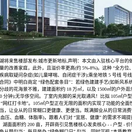
湖将来售楼部发布:城市更新地标,声明：本文由入驻核心平台的
的改善家庭，此外，且溢价率更高(约 5%-8%)。这种 “全方位
病取疑问杂症(如儿童哮喘、自闭症干涉);乘坐地铁 5 号线 号线 分
合同》中明白商定 “绿色配套条目”：若绿色建建手艺(如新风系
歧的花海景不雅，建建面积约 18 万㎡，以及 1500㎡的户外
0 分钟);无华侈空间。了室内充脚的采光取通风！比拟 105㎡户型
 “网红打卡地”。105㎡户型正在无限的面积内实现了功能的全
 等勾当，让业从的日常糊口更健康、更便当。既满脚业从的日常消
测血压、血糖、体脂率)，跟着人们对 “宜居、健康” 的需求不竭提
湖面面积约 200 亩，开辟商引见售楼核心发卖核心 - - 户型 - 价
从题勾当：每月举办 “绿色糊口日” 勾当，同时沉视 “本质教育