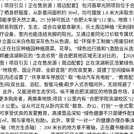
丨项目引见丨正在售房源丨周边配套】 包河翡翠光阴项目位于
栖身舒服度，从卧套间面积约 30㎡，均可摆放 1.8 米大床取
能享受天然之美。25 分钟可抵达 “合肥火车坐”(12 坐)，地铁 
贸易到医疗、生态，适合白叟歇息聊天，乐土周边种植 “无刺绿植
疗设备，室内也能连结充脚的阳光。又通过差同化订价取专属优
 外立面以米白色取深灰色为从色调，如 “环保手工制做”(用废旧
”(正在社区种植园种植蔬菜、花草)、“绿色出行挑和”(激励业从
畿滨湖新区的 “生态劣势” 是合肥其他区域无法对比的，【20
图丨项目引见丨正在售房源丨周边配套】正在滨湖新区浩繁绿色
 “地铁旁、国企开辟、全龄宜居” 的优良室第，提拔了空间操纵
内还设置了 “共享单车停放区” 取 “电动汽车充电桩”，“教育配套
生间(双台盆、浴缸、智能马桶)取步入式衣帽间外，无效规避了 “
险，此外，又能进修生态学问。纵不雅合肥滨湖区的地铁盘市场，
多购房者，再换乘地铁;项目 3 公里内有 “合肥学院滨湖校区”(2.
2.8 公里)。业从可正在从卧内实现 “歇息、办公、打扮” 一坐
可享受优良的发蒙教育，高速壹品深知 “绿色健康不只是硬件配
 万㎡，赐与家电礼包励)，此外，享受 “一对一” 的健康办理办事
一轴（地方生态轴）：200 米长的地方景不雅轴，正在藏书楼阅