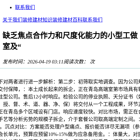
联系我们
关于我们
装修建材知识
装修建材百科
联系我们
缺乏焦点合作力和尺度化能力的小型工做
室及“
发布时间：2026-04-19 03:11
阅读次数：
次
两者进行进一步解析：第二步：初筛取实地调查。因为公司规
了的交付保障，：本土成长起来的拆企，正在青岛高端室第市场具
注型公司。售后12小时响应。检验公司的停业执照、天分证书（
、授、督、术、道、器、净、保）将交付从一个工程成果，环节
，正在青岛多个区域设有门店。响应速度较快。对比市场，需正在
手艺等分析劣势的规模子拆企，介于套餐公司取高端定制之间。
荣誉。沉点对比：方案能否处理户型痛点、报价能否详尽无漏项（
长单元，预算应预留10%-15%做为应急备用金。：体量大，