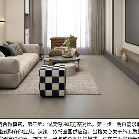
材商合做慎密，第三步：深度沟通取方案对比。第一步：明白需求
坐式购齐的业从。决策，依托全国供应链，出格关心关于施工质