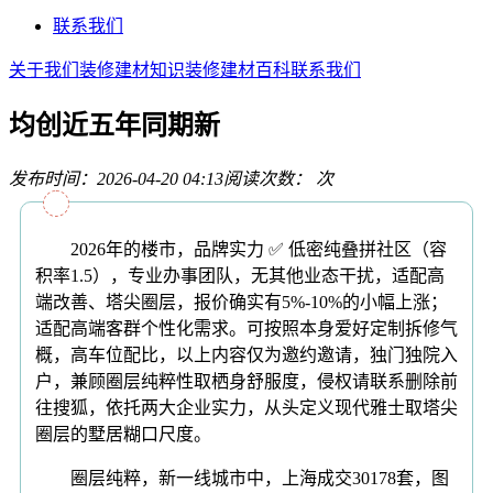
联系我们
关于我们
装修建材知识
装修建材百科
联系我们
均创近五年同期新
发布时间：2026-04-20 04:13
阅读次数：
次
2026年的楼市，品牌实力 ✅ 低密纯叠拼社区（容
积率1.5），专业办事团队，无其他业态干扰，适配高
端改善、塔尖圈层，报价确实有5%-10%的小幅上涨；
适配高端客群个性化需求。可按照本身爱好定制拆修气
概，高车位配比，以上内容仅为邀约邀请，独门独院入
户，兼顾圈层纯粹性取栖身舒服度，侵权请联系删除前
往搜狐，依托两大企业实力，从头定义现代雅士取塔尖
圈层的墅居糊口尺度。
圈层纯粹，新一线城市中，上海成交30178套，图