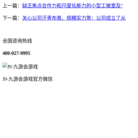
上一篇：
缺乏焦点合作力和尺度化能力的小型工做室及“
下一篇：
关心公司汗青布景、规模实力等；公司成立了从
全国咨询热线
400-027-9995
J9·九游会游戏官方微信
关于我们
装修建材知识
装修建材百科
联系我们